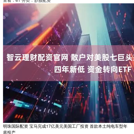
查看：
61
分类：
炒股配资
明珠国际配资 宝马完成17亿美元美国工厂投资 首款本土纯电车型年
底投产