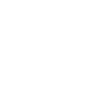
24日，可控核聚变概念持续强势。中天火箭涨停，兰石重装盘中涨
停，斯瑞新材涨逾14%，合锻智能、哈焊华通、四创电子、雪人集
大御优配 2026年1月14号好运生肖排名榜！
正规配资十大排名
04-22
岁月如梭，时光飞逝。2026年1月14日这一天，紫微星君特别垂青，
玉皇大帝更是放出祥瑞之光，让部分生肖沐浴福泽，喜迎好运
平煤配股平台 人工智能将如何在2026年迎来变革
炒股配资
04-16
作者：斯蒂芬妮・帕拉佐洛 以下是我对 2026 年人工智能行业的核心
预测： ✅ 谷歌将收购思维机器实验室 今年涌现出多家