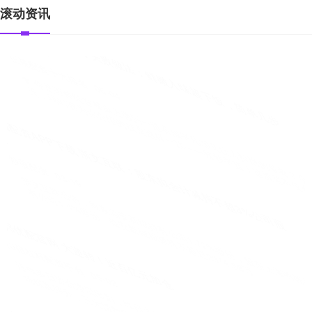
滚动资讯
中金宸大 “成都礼物”闪耀音乐中国博览会 熊猫公仔、盖碗茶
奏响天府文化乐章
正规配资十大排名
03-22
10月28日，2025音乐中国博览会在成都召开。博览会上，一系列独具
匠心的“成都礼物”惊艳亮相，成为展会上一道亮丽的风景
天天盈 明志科技：3月20日获融资买入392.90万元
正规配资十大排名
06-03
同花顺（300033）数据中心显示，明志科技3月20日获融资买入
392.90万元，该股当前融资余额4275.32万元，占
华林证券平台 利好加持！可控核聚变概念强势大涨 多股年内
翻倍
牛配资
04-01