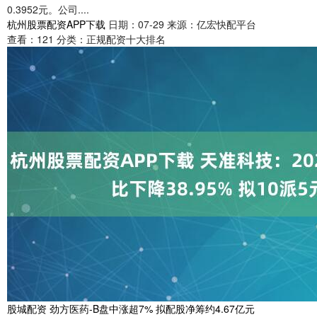
0.3952元。公司....
杭州股票配资APP下载
日期：07-29
来源：亿宏快配平台
查看：
121
分类：
正规配资十大排名
股城配资 劲方医药-B盘中涨超7% 拟配股净筹约4.67亿元