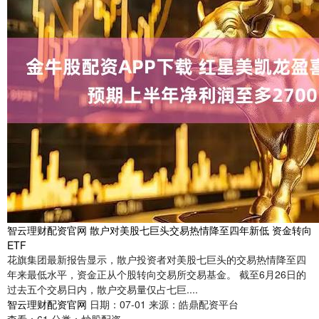
智云理财配资官网 散户对美股七巨头交易热情降至四年新低 资金转向
ETF
花旗集团最新报告显示，散户投资者对美股七巨头的交易热情降至四
年来最低水平，资金正从个股转向交易所交易基金。 截至6月26日的
过去五个交易日内，散户交易量仅占七巨....
智云理财配资官网
日期：07-01
来源：皓鼎配资平台