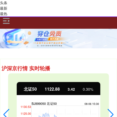
头条
最新
最热
沪深京行情 实时轮播
创业板指
3515.56
0.30%
-19.58