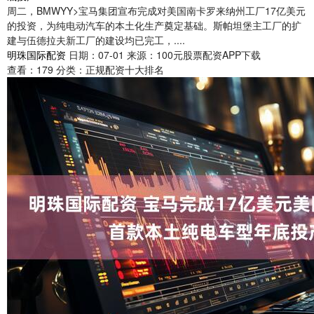
周二，BMWYY>宝马集团宣布完成对美国南卡罗来纳州工厂17亿美元
的投资，为纯电动汽车的本土化生产奠定基础。斯帕坦堡主工厂的扩
建与伍德拉夫新工厂的建设均已完工，....
明珠国际配资
日期：07-01
来源：100元股票配资APP下载
查看：
179
分类：
正规配资十大排名