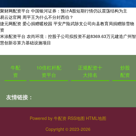
聚财网配资平台 中国银河证券：预计A股短期行情仍以震荡结构为主
易云达官网 周平王为什么不分封西伯？
捷元网配资 爱心捐赠暖校园 平安产险武陟支公司向县教育局捐赠除雪物
资
米涂配资平台 农尚环境：控股子公司拟投资不超8369.63万元建造广州智
慧创新谷算力基础设施项目
牛配
10倍杠杆配
正规配资十
炒股
资
资平台
大排名
配资
友情链接：
Powered by
牛配资
RSS地图
HTML地图
Copyright
© 2023-2026